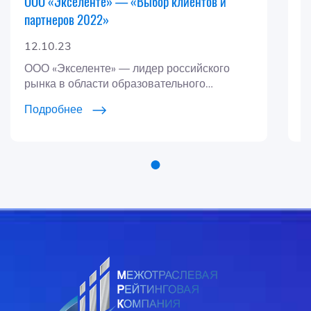
ООО «Экселенте» — «Выбор клиентов и
К
партнеров 2022»
и
12.10.23
2
ООО «Экселенте» — лидер российского
О
рынка в области образовательного
в
консалтинга с 2010 года. Компания
с
Подробнее
П
внесена в реестр НИИ Социального
Развития и Предприниматель